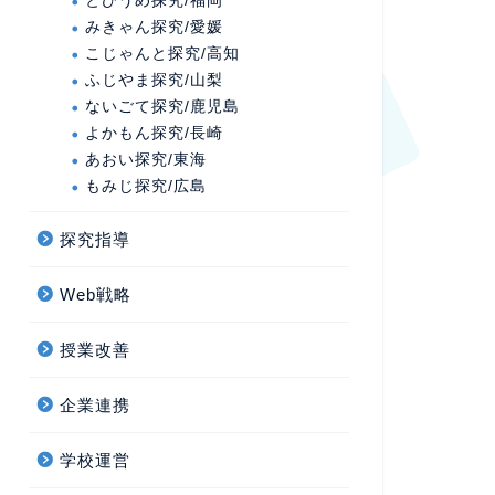
とびうめ探究/福岡
みきゃん探究/愛媛
こじゃんと探究/高知
ふじやま探究/山梨
ないごて探究/鹿児島
よかもん探究/長崎
あおい探究/東海
もみじ探究/広島
探究指導
Web戦略
授業改善
企業連携
学校運営