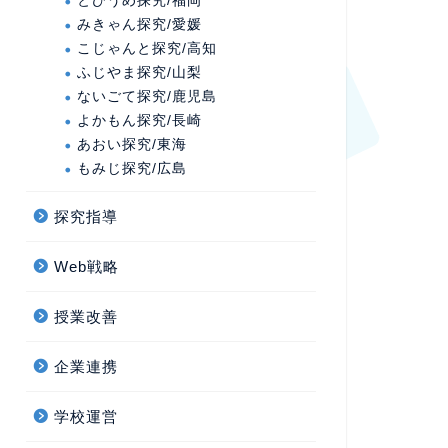
とびうめ探究/福岡
みきゃん探究/愛媛
こじゃんと探究/高知
ふじやま探究/山梨
ないごて探究/鹿児島
よかもん探究/長崎
あおい探究/東海
もみじ探究/広島
探究指導
Web戦略
授業改善
企業連携
学校運営