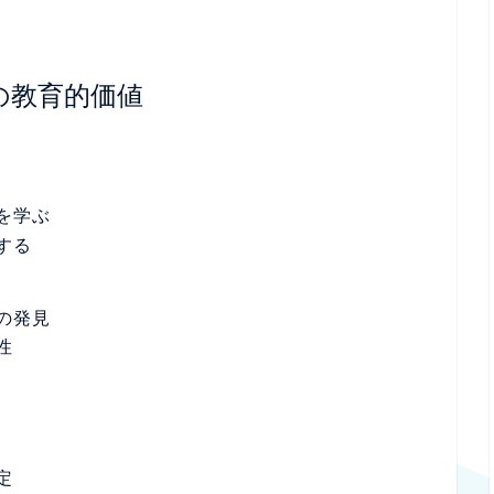
の教育的価値
を学ぶ
する
の発見
性
定