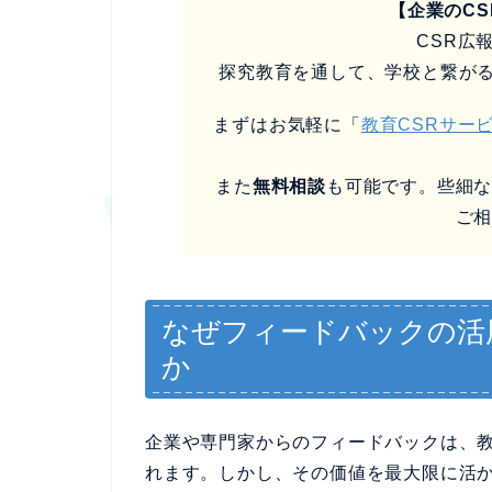
【企業のC
CSR広
探究教育を通して、学校と繋が
まずはお気軽に「
教育CSRサー
また
無料相談
も可能です。些細
ご
なぜフィードバックの活
か
企業や専門家からのフィードバックは、
れます。しかし、その価値を最大限に活