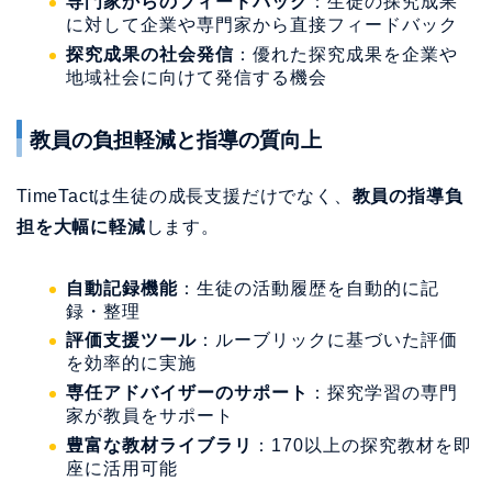
専門家からのフィードバック
：生徒の探究成果
に対して企業や専門家から直接フィードバック
探究成果の社会発信
：優れた探究成果を企業や
地域社会に向けて発信する機会
教員の負担軽減と指導の質向上
TimeTactは生徒の成長支援だけでなく、
教員の指導負
担を大幅に軽減
します。
自動記録機能
：生徒の活動履歴を自動的に記
録・整理
評価支援ツール
：ルーブリックに基づいた評価
を効率的に実施
専任アドバイザーのサポート
：探究学習の専門
家が教員をサポート
豊富な教材ライブラリ
：170以上の探究教材を即
座に活用可能