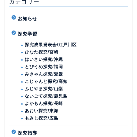
カテゴリー
お知らせ
探究学習
探究成果発表会/江戸川区
ひなた探究/宮崎
はいさい探究/沖縄
とびうめ探究/福岡
みきゃん探究/愛媛
こじゃんと探究/高知
ふじやま探究/山梨
ないごて探究/鹿児島
よかもん探究/長崎
あおい探究/東海
もみじ探究/広島
探究指導