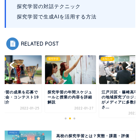
探究学習の対話テクニック
探究学習で生成AIを活用する方法
RELATED POST
学習
探究学習
お知らせ
究学習の成果を応募で
探究学習の年間スケジュ
江戸川区・篠崎高等
る大会・コンテスト19
ールと授業の内容を詳細
の地域探究プロジェ
を紹介
解説
がメディアに多数掲
さ...
2022-01-25
2022-01-27
2022-0
高校の探究学習とは？実態・課題・評価