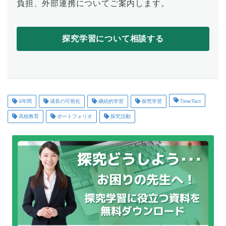
負担、外部連携についてご案内します。
探究学習について相談する
3年間
成長の可視化
継続的学習
探究学習
TimeTact
高校教育
ポートフォリオ
探究活動