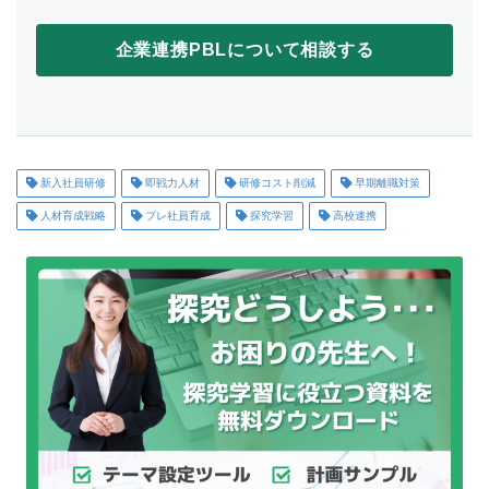
企業連携PBLについて相談する
新入社員研修
即戦力人材
研修コスト削減
早期離職対策
人材育成戦略
プレ社員育成
探究学習
高校連携