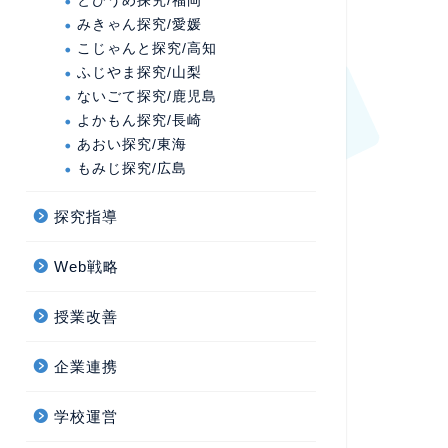
とびうめ探究/福岡
みきゃん探究/愛媛
こじゃんと探究/高知
ふじやま探究/山梨
ないごて探究/鹿児島
よかもん探究/長崎
あおい探究/東海
もみじ探究/広島
探究指導
Web戦略
授業改善
企業連携
学校運営