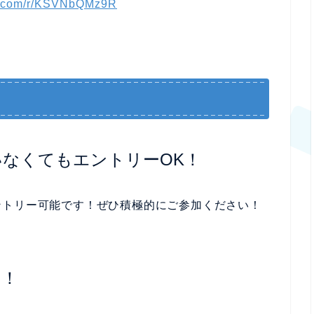
ice.com/r/KSVNbQMz9R
なくてもエントリーOK！
ントリー可能です！ぜひ積極的にご参加ください！
に！