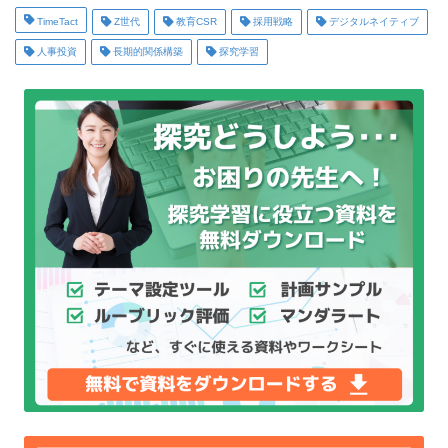
TimeTact
Z世代
教育CSR
採用戦略
デジタルネイティブ
人事投資
長期的関係構築
探究学習