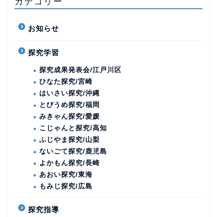
カテゴリー
お知らせ
探究学習
探究成果発表会/江戸川区
ひなた探究/宮崎
はいさい探究/沖縄
とびうめ探究/福岡
みきゃん探究/愛媛
こじゃんと探究/高知
ふじやま探究/山梨
ないごて探究/鹿児島
よかもん探究/長崎
あおい探究/東海
もみじ探究/広島
探究指導