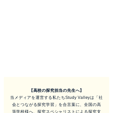
【高校の探究担当の先生へ】
当メディアを運営する私たちStudy Valleyは「社
会とつながる探究学習」を合言葉に、全国の高
等学校様へ、探究スペシャリストによる探究支
援と、社会とつながるICTツール「
高校向け探究
学習サービス『TimeTact』
」を提供していま
す。
現在、探究に関する無料相談会を開催中です。
探究へのICT活用や外部連携にご興味ある方、お