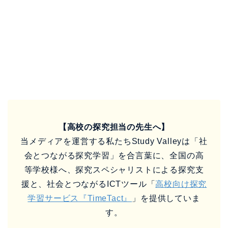
等学校様へ、探究スペシャリストによる探究支
援と、社会とつながるICTツール「
高校向け探究
学習サービス『TimeTact』
」を提供していま
す。
現在、探究に関する無料相談会を開催中です。
探究へのICT活用や外部連携にご興味ある方、お
気軽にご連絡下さい。ご予約は
探究学習・
TimeTactの無料相談フォーム
【企業のCSR広報ご担当者様へ】
CSR広報活動の強い味方！
探究教育を通して、学校と繋がるさまざまなメ
リットを提供しています。
まずはお気軽に「
教育CSRサービスページ
」よ