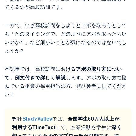
てくるのが高校訪問です。
一方で、いざ高校訪問をしようとアポを取ろうとして
も「どのタイミングで、どのようにアポを取ったらい
いのか？」など細かいことが気になるのではないでし
ょうか？
本記事では、高校訪問における
アポの取り方につい
て、例文付きで詳しく解説
します。アポの取り方で悩
んでいる企業の採用担当の方、ぜひ参考にしてくださ
い！
弊社
StudyValley
では、
全国学生60万人以上が
利用するTimeTact
上で、企業活動を学生に
深く
知ってもらうためのアプローチが可能
です。探