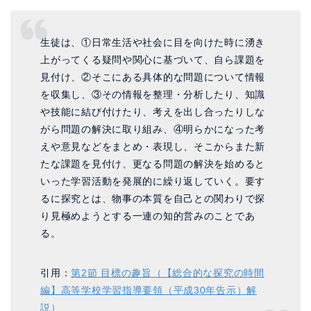
生徒は、①日常生活や社会に目を向けた時に湧き
上がってくる疑問や関心に基づいて、自ら課題を
見付け、②そこにある具体的な問題について情報
を収集し、③その情報を整理・分析したり、知識
や技能に結び付けたり、考えを出し合ったりしな
がら問題の解決に取り組み、④明らかになった考
えや意見などをまとめ・表現し、そこからまた新
たな課題を見付け、更なる問題の解決を始めると
いった学習活動を発展的に繰り返していく。要す
るに探究とは、物事の本質を自己との関わりで探
り見極めようとする一連の知的営みのことであ
る。
引用：
第2節 目標の趣旨（【総合的な探究の時間
編】高等学校学習指導要領（平成30年告示）解
説）