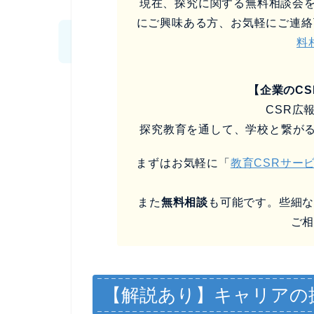
現在、探究に関する無料相談会を
にご興味ある方、お気軽にご連絡
料
【企業のC
CSR広
探究教育を通して、学校と繋が
まずはお気軽に「
教育CSRサー
また
無料相談
も可能です。些細
ご
【解説あり】キャリアの