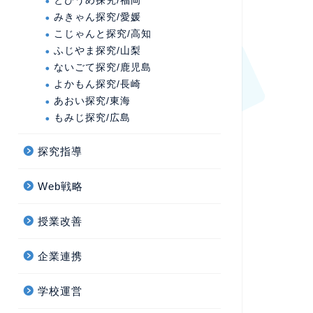
とびうめ探究/福岡
みきゃん探究/愛媛
こじゃんと探究/高知
ふじやま探究/山梨
ないごて探究/鹿児島
よかもん探究/長崎
あおい探究/東海
もみじ探究/広島
探究指導
Web戦略
授業改善
企業連携
学校運営