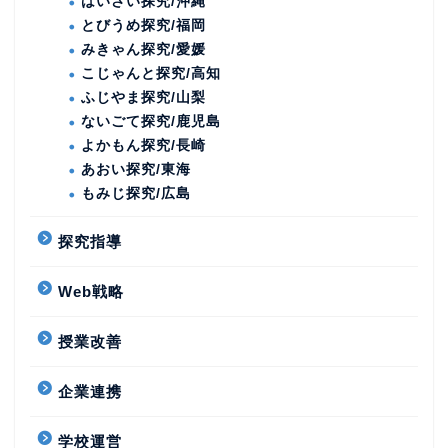
はいさい探究/沖縄
とびうめ探究/福岡
みきゃん探究/愛媛
こじゃんと探究/高知
ふじやま探究/山梨
ないごて探究/鹿児島
よかもん探究/長崎
あおい探究/東海
もみじ探究/広島
探究指導
Web戦略
授業改善
企業連携
学校運営