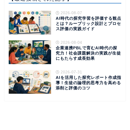
2026-08-07
AI時代の探究学習を評価する観点
とは？ルーブリック設計とプロセ
ス評価の実践ガイド
2026-08-04
企業連携PBLで育むAI時代の探
究力！社会課題解決の実践が生徒
にもたらす成長効果
2026-07-31
AIを活用した探究レポート作成指
導！生徒の論理的思考力を高める
添削と評価のコツ