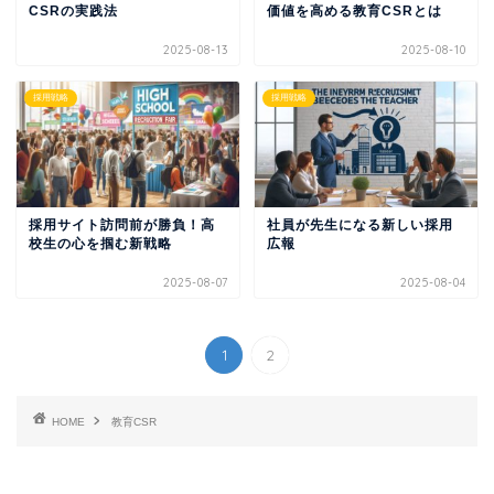
CSRの実践法
価値を高める教育CSRとは
2025-08-13
2025-08-10
採用戦略
採用戦略
採用サイト訪問前が勝負！高
社員が先生になる新しい採用
校生の心を掴む新戦略
広報
2025-08-07
2025-08-04
1
2
HOME
教育CSR