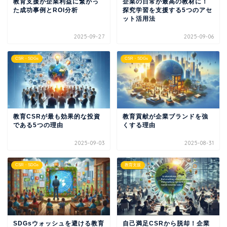
教育支援が企業利益に繋がっ
企業の日常が最高の教材に！
た成功事例とROI分析
探究学習を支援する5つのアセ
ット活用法
2025-09-27
2025-09-06
CSR・SDGs
CSR・SDGs
教育CSRが最も効果的な投資
教育貢献が企業ブランドを強
である5つの理由
くする理由
2025-09-03
2025-08-31
CSR・SDGs
教育支援
SDGsウォッシュを避ける教育
自己満足CSRから脱却！企業