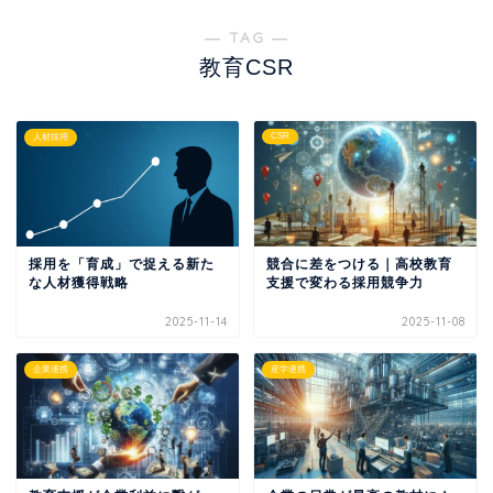
― TAG ―
教育CSR
CSR
人材採用
採用を「育成」で捉える新た
競合に差をつける｜高校教育
な人材獲得戦略
支援で変わる採用競争力
2025-11-14
2025-11-08
企業連携
産学連携