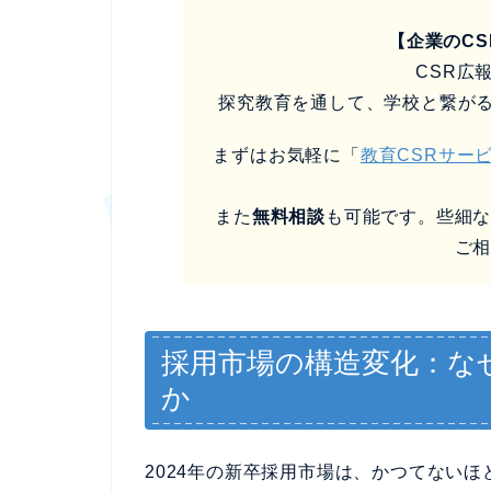
【企業のC
CSR広
探究教育を通して、学校と繋が
まずはお気軽に「
教育CSRサー
また
無料相談
も可能です。些細
ご
採用市場の構造変化：な
か
2024年の新卒採用市場は、かつてない