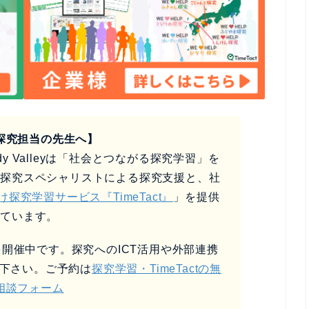
探究担当の先生へ】
y Valleyは「社会とつながる探究学習」を
、探究スペシャリストによる探究支援と、社
け探究学習サービス『TimeTact』
」を提供
しています。
開催中です。探究へのICT活用や外部連携
下さい。ご予約は
探究学習・TimeTactの無
相談フォーム