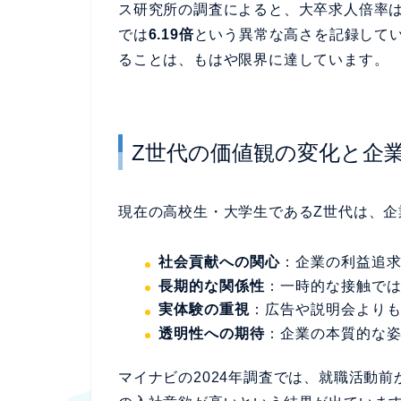
ス研究所の調査によると、大卒求人倍率
では
6.19倍
という異常な高さを記録して
ることは、もはや限界に達しています。
Z世代の価値観の変化と企
現在の高校生・大学生であるZ世代は、
社会貢献への関心
：企業の利益追
長期的な関係性
：一時的な接触で
実体験の重視
：広告や説明会より
透明性への期待
：企業の本質的な
マイナビの2024年調査では、就職活動