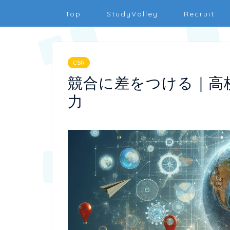
Top
StudyValley
Recruit
CSR
競合に差をつける｜高
力