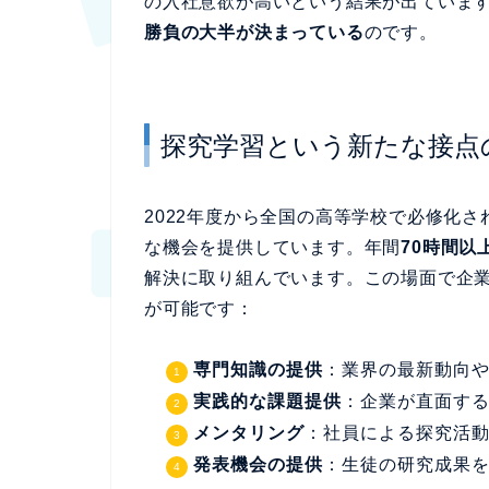
の入社意欲が高いという結果が出ていま
勝負の大半が決まっている
のです。
探究学習という新たな接点
2022年度から全国の高等学校で必修化
な機会を提供しています。年間
70時間以
解決に取り組んでいます。この場面で企
が可能です：
専門知識の提供
：業界の最新動向
実践的な課題提供
：企業が直面す
メンタリング
：社員による探究活
発表機会の提供
：生徒の研究成果