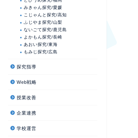
とびうめ探究/福岡
みきゃん探究/愛媛
こじゃんと探究/高知
ふじやま探究/山梨
ないごて探究/鹿児島
よかもん探究/長崎
あおい探究/東海
もみじ探究/広島
探究指導
Web戦略
授業改善
企業連携
学校運営