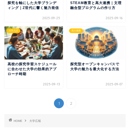
探究を軸にした大学ブランデ
STEAM教育と高大連携｜文理
ィング｜Z世代に響く魅力発信
融合型プログラムの作り方
2025-09-25
2025-09-16
大学入試
高大連携
高校の探究学習スケジュール
探究型オープンキャンパスで
に合わせた大学の効果的アプ
大学の魅力を最大化する方法
ローチ時期
2025-09-13
2025-09-07
1
2
HOME
大学広報