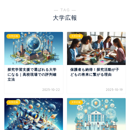
― TAG ―
大学広報
大学広報
大学広報
探究学習支援で選ばれる大学
保護者も納得！探究活動が子
になる｜高校現場での評判確
どもの将来に繋がる理由
立法
2025-10-22
2025-10-19
大学広報
大学広報