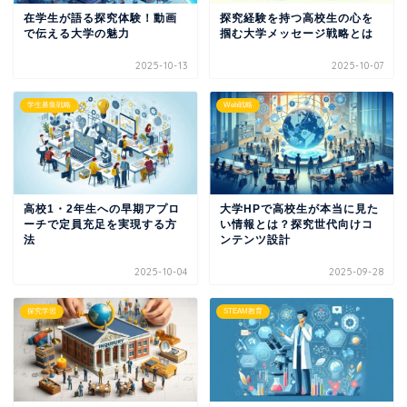
在学生が語る探究体験！動画
探究経験を持つ高校生の心を
で伝える大学の魅力
掴む大学メッセージ戦略とは
2025-10-13
2025-10-07
学生募集戦略
Web戦略
高校1・2年生への早期アプロ
大学HPで高校生が本当に見た
ーチで定員充足を実現する方
い情報とは？探究世代向けコ
法
ンテンツ設計
2025-10-04
2025-09-28
探究学習
STEAM教育