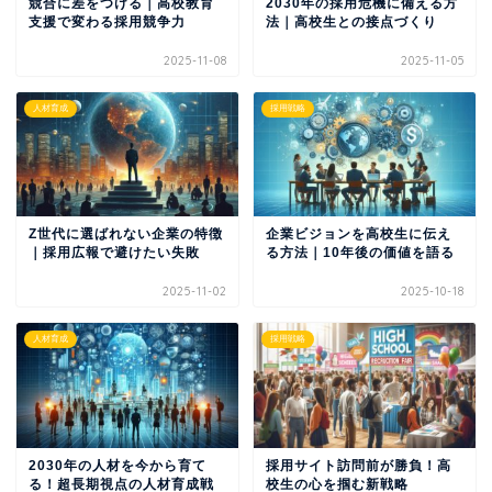
競合に差をつける｜高校教育
2030年の採用危機に備える方
支援で変わる採用競争力
法｜高校生との接点づくり
2025-11-08
2025-11-05
人材育成
採用戦略
Z世代に選ばれない企業の特徴
企業ビジョンを高校生に伝え
｜採用広報で避けたい失敗
る方法｜10年後の価値を語る
2025-11-02
2025-10-18
人材育成
採用戦略
2030年の人材を今から育て
採用サイト訪問前が勝負！高
る！超長期視点の人材育成戦
校生の心を掴む新戦略