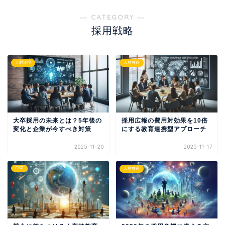
― CATEGORY ―
採用戦略
人材獲得
人材獲得
大卒採用の未来とは？5年後の
採用広報の費用対効果を10倍
変化と企業が今すべき対策
にする教育連携型アプローチ
2025-11-20
2025-11-17
CSR
人材獲得