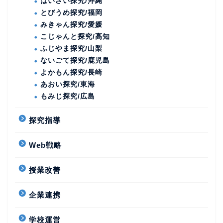
はいさい探究/沖縄
とびうめ探究/福岡
みきゃん探究/愛媛
こじゃんと探究/高知
ふじやま探究/山梨
ないごて探究/鹿児島
よかもん探究/長崎
あおい探究/東海
もみじ探究/広島
探究指導
Web戦略
授業改善
企業連携
学校運営