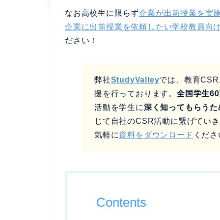
なお高校生に限らず
企業が出前授業を実
企業に出前授業を依頼したい学校教員向
ださい！
弊社
StudyValley
では、教育CS
援を行っております。
全国学生60
活動を学生に
深く知ってもらうた
じて自社のCSR活動に繋げてい
気軽に
資料をダウンロード
くださ
Contents