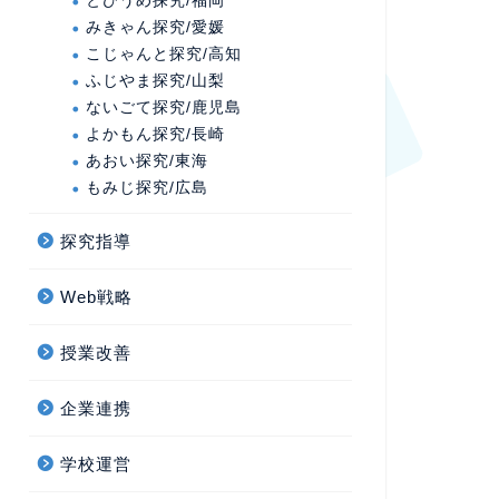
とびうめ探究/福岡
みきゃん探究/愛媛
こじゃんと探究/高知
ふじやま探究/山梨
ないごて探究/鹿児島
よかもん探究/長崎
あおい探究/東海
もみじ探究/広島
探究指導
Web戦略
授業改善
企業連携
学校運営