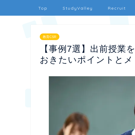
Top
StudyValley
Recruit
教育CSR
【事例7選】出前授業
おきたいポイントとメ