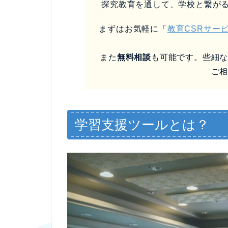
探究教育を通して、学校と繋が
まずはお気軽に「
教育CSRサー
また
無料相談
も可能です。些細
ご
学習支援ツールとは？