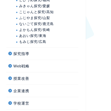
とびうめ探究/福岡
みきゃん探究/愛媛
こじゃんと探究/高知
ふじやま探究/山梨
ないごて探究/鹿児島
よかもん探究/長崎
あおい探究/東海
もみじ探究/広島
探究指導
Web戦略
授業改善
企業連携
学校運営