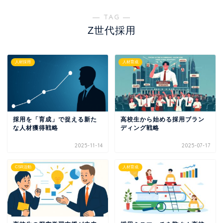
― TAG ―
Z世代採用
人材採用
人材育成
採用を「育成」で捉える新た
高校生から始める採用ブラン
な人材獲得戦略
ディング戦略
2025-11-14
2025-07-17
CSR活動
人材育成