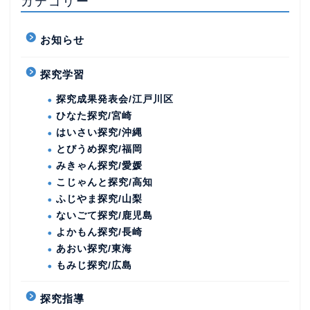
カテゴリー
お知らせ
探究学習
探究成果発表会/江戸川区
ひなた探究/宮崎
はいさい探究/沖縄
とびうめ探究/福岡
みきゃん探究/愛媛
こじゃんと探究/高知
ふじやま探究/山梨
ないごて探究/鹿児島
よかもん探究/長崎
あおい探究/東海
もみじ探究/広島
探究指導