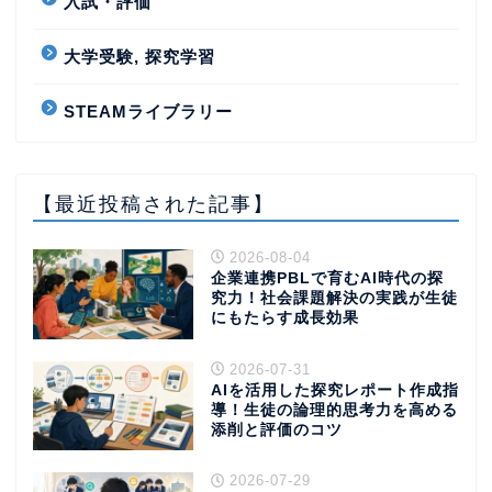
入試・評価
大学受験, 探究学習
STEAMライブラリー
【最近投稿された記事】
2026-08-04
企業連携PBLで育むAI時代の探
究力！社会課題解決の実践が生徒
にもたらす成長効果
2026-07-31
AIを活用した探究レポート作成指
導！生徒の論理的思考力を高める
添削と評価のコツ
2026-07-29