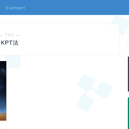
Contact
― TAG ―
KPT法