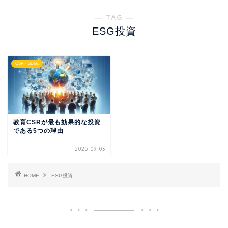
― TAG ―
ESG投資
CSR・SDGs
教育CSRが最も効果的な投資
である5つの理由
2025-09-03
HOME
ESG投資