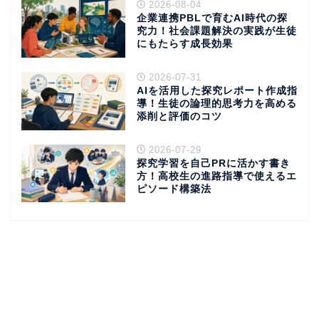
2026-08-04
企業連携PBLで育むAI時代の探
究力！社会課題解決の実践が生徒
にもたらす成長効果
2026-07-31
AIを活用した探究レポート作成指
導！生徒の論理的思考力を高める
添削と評価のコツ
2026-07-29
探究学習を自己PRに活かす書き
方！高校生の進路指導で使えるエ
ピソード構築法