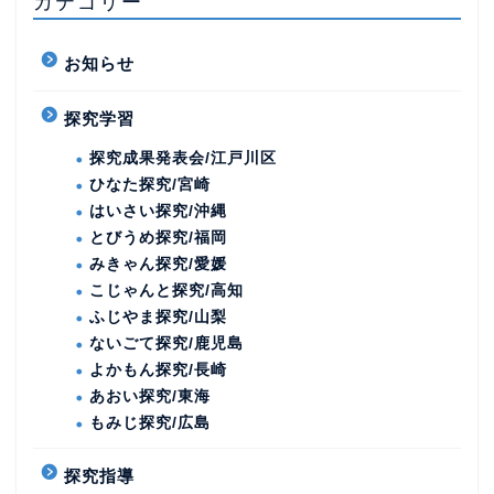
カテゴリー
お知らせ
探究学習
探究成果発表会/江戸川区
ひなた探究/宮崎
はいさい探究/沖縄
とびうめ探究/福岡
みきゃん探究/愛媛
こじゃんと探究/高知
ふじやま探究/山梨
ないごて探究/鹿児島
よかもん探究/長崎
あおい探究/東海
もみじ探究/広島
探究指導