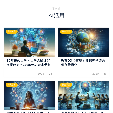
― TAG ―
AI活用
高等教育
探究学習
10年後の大学・大学入試はど
教育DXで実現する探究学習の
う変わる？2035年の未来予測
個別最適化
2025-11-21
2025-11-19
探究学習
探究学習