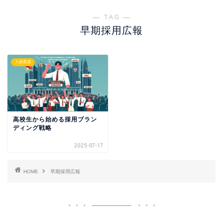
― TAG ―
早期採用広報
人材育成
高校生から始める採用ブラン
ディング戦略
2025-07-17
HOME
早期採用広報