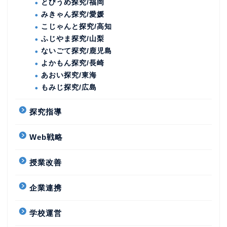
とびうめ探究/福岡
みきゃん探究/愛媛
こじゃんと探究/高知
ふじやま探究/山梨
ないごて探究/鹿児島
よかもん探究/長崎
あおい探究/東海
もみじ探究/広島
探究指導
Web戦略
授業改善
企業連携
学校運営