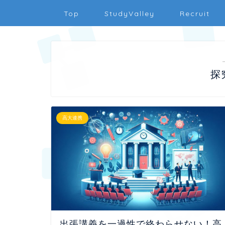
Top
StudyValley
Recruit
探
高大連携
出張講義を一過性で終わらせない！高