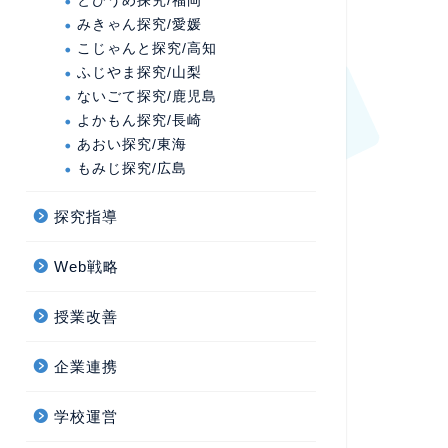
とびうめ探究/福岡
みきゃん探究/愛媛
こじゃんと探究/高知
ふじやま探究/山梨
ないごて探究/鹿児島
よかもん探究/長崎
あおい探究/東海
もみじ探究/広島
探究指導
Web戦略
授業改善
企業連携
学校運営