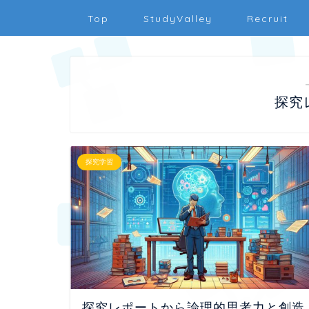
Top
StudyValley
Recruit
探究
探究学習
探究レポートから論理的思考力と創造