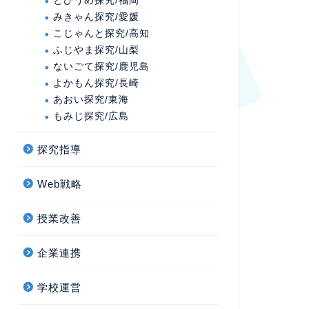
とびうめ探究/福岡
みきゃん探究/愛媛
こじゃんと探究/高知
ふじやま探究/山梨
ないごて探究/鹿児島
よかもん探究/長崎
あおい探究/東海
もみじ探究/広島
探究指導
Web戦略
授業改善
企業連携
学校運営