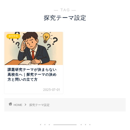
― TAG ―
探究テーマ設定
探究学習
課題研究テーマが決まらない
高校生へ｜探究テーマの決め
方と問いの立て方
2025-07-01
HOME
探究テーマ設定