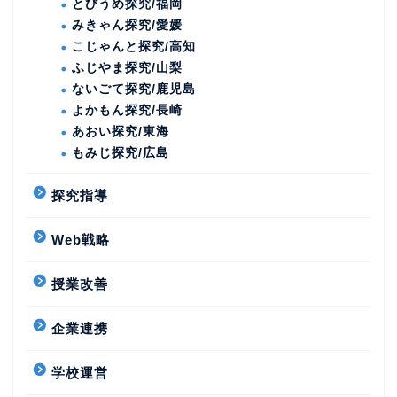
とびうめ探究/福岡
みきゃん探究/愛媛
こじゃんと探究/高知
ふじやま探究/山梨
ないごて探究/鹿児島
よかもん探究/長崎
あおい探究/東海
もみじ探究/広島
探究指導
Web戦略
授業改善
企業連携
学校運営