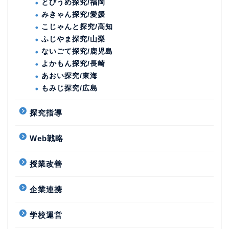
とびうめ探究/福岡
みきゃん探究/愛媛
こじゃんと探究/高知
ふじやま探究/山梨
ないごて探究/鹿児島
よかもん探究/長崎
あおい探究/東海
もみじ探究/広島
探究指導
Web戦略
授業改善
企業連携
学校運営