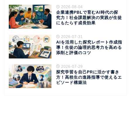
2026-08-04
企業連携PBLで育むAI時代の探
究力！社会課題解決の実践が生徒
にもたらす成長効果
2026-07-31
AIを活用した探究レポート作成指
導！生徒の論理的思考力を高める
添削と評価のコツ
2026-07-29
探究学習を自己PRに活かす書き
方！高校生の進路指導で使えるエ
ピソード構築法