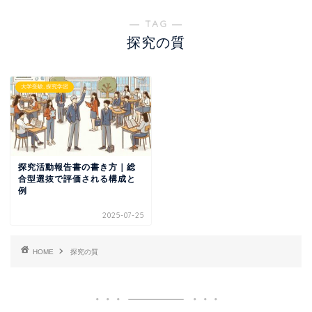
― TAG ―
探究の質
大学受験, 探究学習
探究活動報告書の書き方｜総
合型選抜で評価される構成と
例
2025-07-25
HOME
探究の質