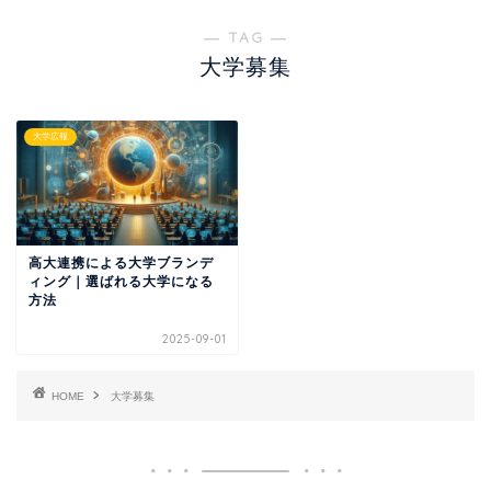
― TAG ―
大学募集
大学広報
高大連携による大学ブランデ
ィング｜選ばれる大学になる
方法
2025-09-01
HOME
大学募集