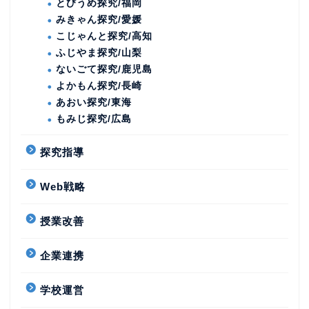
とびうめ探究/福岡
みきゃん探究/愛媛
こじゃんと探究/高知
ふじやま探究/山梨
ないごて探究/鹿児島
よかもん探究/長崎
あおい探究/東海
もみじ探究/広島
探究指導
Web戦略
授業改善
企業連携
学校運営