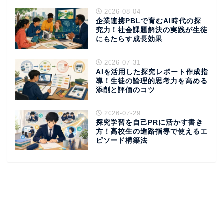
2026-08-04
企業連携PBLで育むAI時代の探
究力！社会課題解決の実践が生徒
にもたらす成長効果
2026-07-31
AIを活用した探究レポート作成指
導！生徒の論理的思考力を高める
添削と評価のコツ
2026-07-29
探究学習を自己PRに活かす書き
方！高校生の進路指導で使えるエ
ピソード構築法