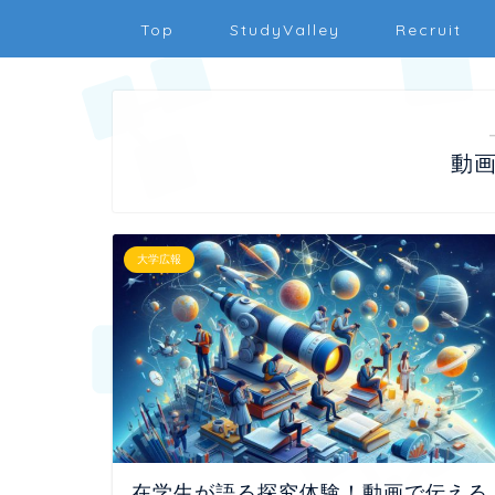
Top
StudyValley
Recruit
動
大学広報
在学生が語る探究体験！動画で伝える