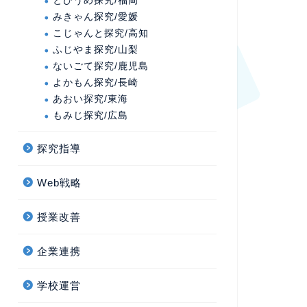
とびうめ探究/福岡
みきゃん探究/愛媛
こじゃんと探究/高知
ふじやま探究/山梨
ないごて探究/鹿児島
よかもん探究/長崎
あおい探究/東海
もみじ探究/広島
探究指導
Web戦略
授業改善
企業連携
学校運営