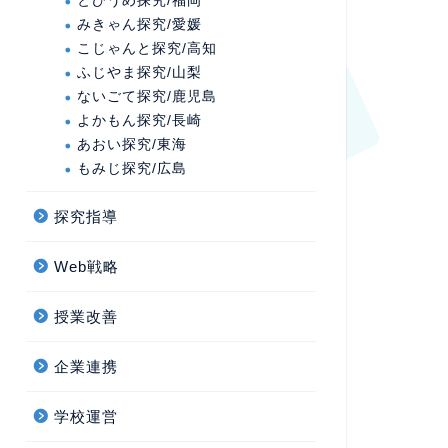
とびうめ探究/福岡
みきゃん探究/愛媛
こじゃんと探究/高知
ふじやま探究/山梨
ないごて探究/鹿児島
よかもん探究/長崎
あおい探究/東海
もみじ探究/広島
探究指導
Web戦略
授業改善
企業連携
学校運営