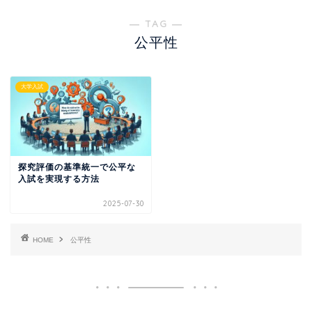
― TAG ―
公平性
大学入試
探究評価の基準統一で公平な
入試を実現する方法
2025-07-30
HOME
公平性