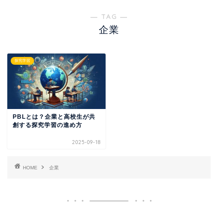
― TAG ―
企業
探究学習
PBLとは？企業と高校生が共
創する探究学習の進め方
2025-09-18
HOME
企業