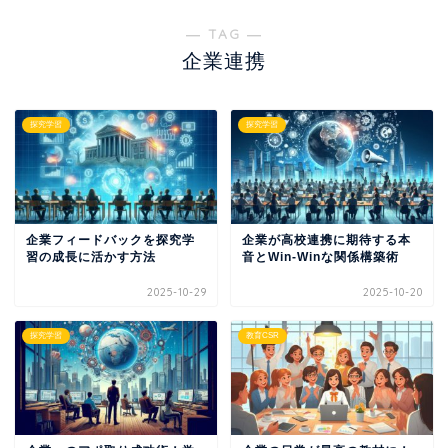
― TAG ―
企業連携
探究学習
探究学習
企業フィードバックを探究学
企業が高校連携に期待する本
習の成長に活かす方法
音とWin-Winな関係構築術
2025-10-29
2025-10-20
探究学習
教育CSR