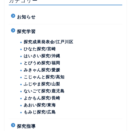
カテゴリー
お知らせ
探究学習
探究成果発表会/江戸川区
ひなた探究/宮崎
はいさい探究/沖縄
とびうめ探究/福岡
みきゃん探究/愛媛
こじゃんと探究/高知
ふじやま探究/山梨
ないごて探究/鹿児島
よかもん探究/長崎
あおい探究/東海
もみじ探究/広島
探究指導