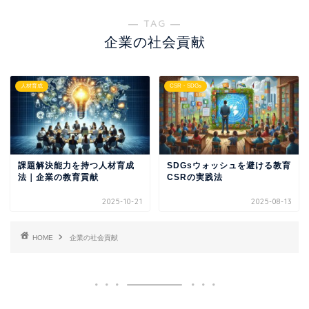
― TAG ―
企業の社会貢献
人材育成
CSR・SDGs
課題解決能力を持つ人材育成
SDGsウォッシュを避ける教育
法｜企業の教育貢献
CSRの実践法
2025-10-21
2025-08-13
HOME
企業の社会貢献