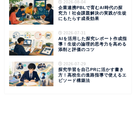
2026-08-04
企業連携PBLで育むAI時代の探
究力！社会課題解決の実践が生徒
にもたらす成長効果
2026-07-31
AIを活用した探究レポート作成指
導！生徒の論理的思考力を高める
添削と評価のコツ
2026-07-29
探究学習を自己PRに活かす書き
方！高校生の進路指導で使えるエ
ピソード構築法