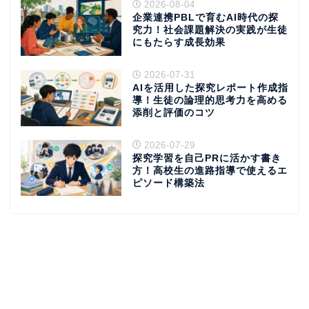
2026-08-04
企業連携PBLで育むAI時代の探
究力！社会課題解決の実践が生徒
にもたらす成長効果
2026-07-31
AIを活用した探究レポート作成指
導！生徒の論理的思考力を高める
添削と評価のコツ
2026-07-29
探究学習を自己PRに活かす書き
方！高校生の進路指導で使えるエ
ピソード構築法