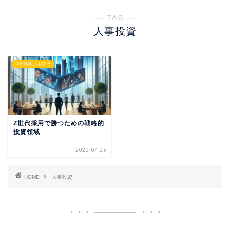
― TAG ―
人事投資
採用戦略, 人材育成
Z世代採用で勝つための戦略的
投資領域
2025-07-23
HOME
人事投資