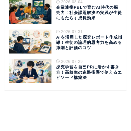
2026-08-04
企業連携PBLで育むAI時代の探
究力！社会課題解決の実践が生徒
にもたらす成長効果
2026-07-31
AIを活用した探究レポート作成指
導！生徒の論理的思考力を高める
添削と評価のコツ
2026-07-29
探究学習を自己PRに活かす書き
方！高校生の進路指導で使えるエ
ピソード構築法