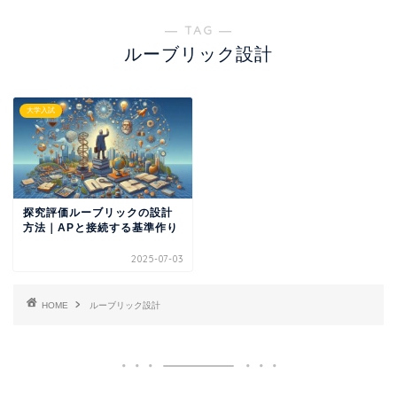
― TAG ―
ルーブリック設計
大学入試
探究評価ルーブリックの設計
方法｜APと接続する基準作り
2025-07-03
HOME
ルーブリック設計