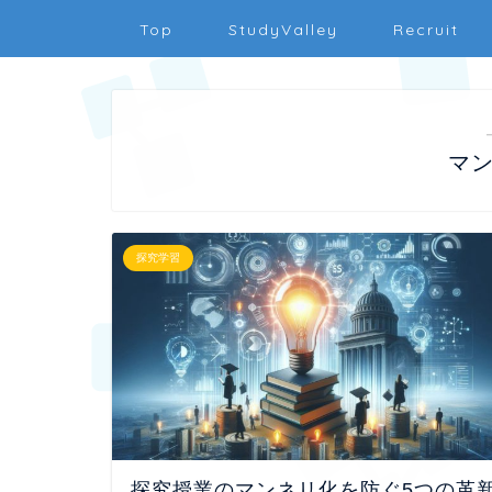
Top
StudyValley
Recruit
マ
探究学習
探究授業のマンネリ化を防ぐ5つの革