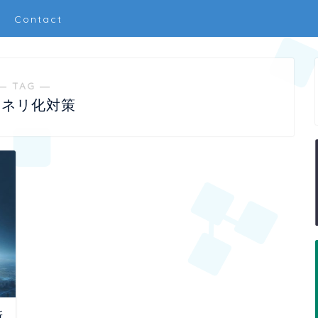
Contact
― TAG ―
ンネリ化対策
新