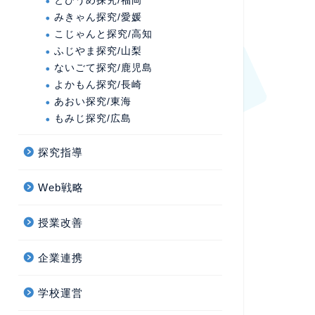
とびうめ探究/福岡
みきゃん探究/愛媛
こじゃんと探究/高知
ふじやま探究/山梨
ないごて探究/鹿児島
よかもん探究/長崎
あおい探究/東海
もみじ探究/広島
探究指導
Web戦略
授業改善
企業連携
学校運営