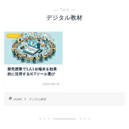
― TAG ―
デジタル教材
探究学習
探究授業で1人1台端末を効果
的に活用するICTツール選び
2025-09-14
HOME
デジタル教材