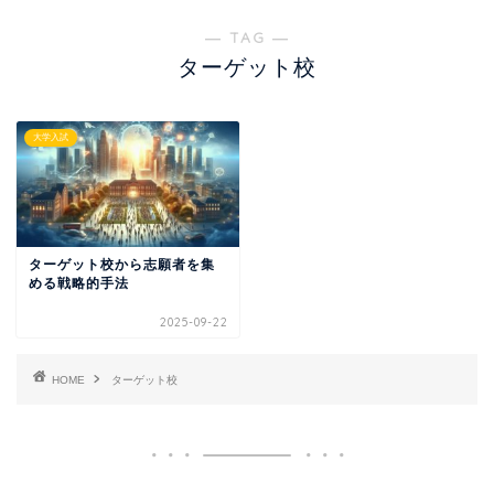
― TAG ―
ターゲット校
大学入試
ターゲット校から志願者を集
める戦略的手法
2025-09-22
HOME
ターゲット校