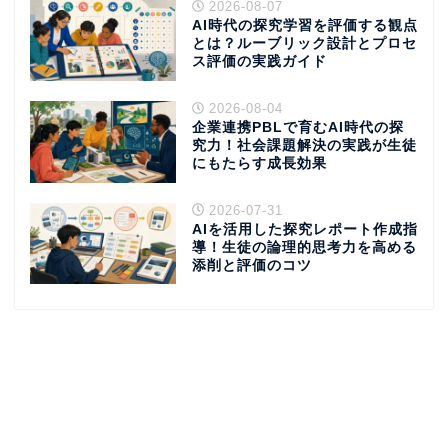
2026-08-07
AI時代の探究学習を評価する観点
とは？ルーブリック設計とプロセ
ス評価の実践ガイド
2026-08-04
企業連携PBLで育むAI時代の探
究力！社会課題解決の実践が生徒
にもたらす成長効果
2026-07-31
AIを活用した探究レポート作成指
導！生徒の論理的思考力を高める
添削と評価のコツ