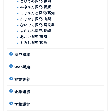
とびうめ探究/福岡
みきゃん探究/愛媛
こじゃんと探究/高知
ふじやま探究/山梨
ないごて探究/鹿児島
よかもん探究/長崎
あおい探究/東海
もみじ探究/広島
探究指導
Web戦略
授業改善
企業連携
学校運営