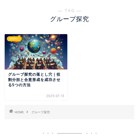
― TAG ―
グループ探究
高校向け
グループ探究の落とし穴｜役
割分担と合意形成を成功させ
る5つの方法
2025-07-13
HOME
グループ探究