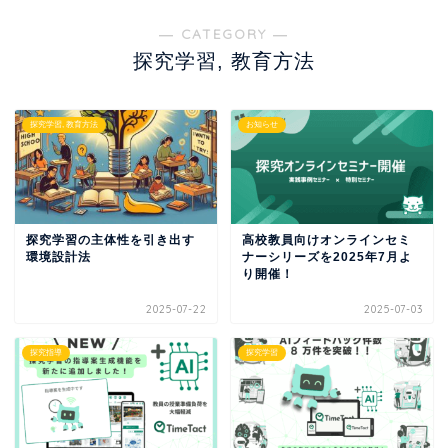
― CATEGORY ―
探究学習, 教育方法
探究学習, 教育方法
お知らせ
探究学習の主体性を引き出す
高校教員向けオンラインセミ
環境設計法
ナーシリーズを2025年7月よ
り開催！
2025-07-22
2025-07-03
探究指導
探究学習