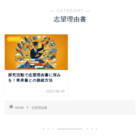
― CATEGORY ―
志望理由書
大学入試
探究活動で志望理由書に深み
を！将来像との接続方法
2025-08-09
HOME
志望理由書