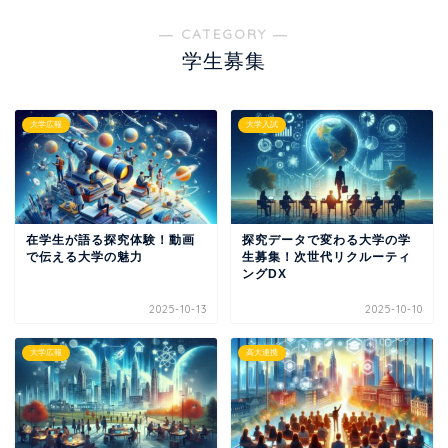
― CATEGORY ―
学生募集
大学広報
大学入試
在学生が語る探究体験！動画
探究データで変わる大学の学
で伝える大学の魅力
生募集！次世代リクルーティ
ングDX
2025-10-13
2025-10-10
大学広報
高大連携