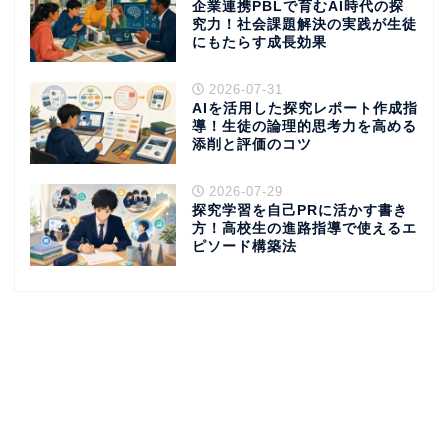
企業連携PBLで育むAI時代の探
究力！社会課題解決の実践が生徒
にもたらす成長効果
2026-07-31
AIを活用した探究レポート作成指
導！生徒の論理的思考力を高める
添削と評価のコツ
2026-07-29
探究学習を自己PRに活かす書き
方！高校生の進路指導で使えるエ
ピソード構築法