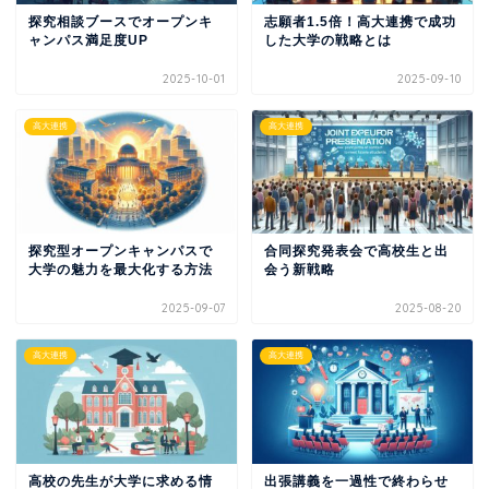
探究相談ブースでオープンキ
志願者1.5倍！高大連携で成功
ャンパス満足度UP
した大学の戦略とは
2025-10-01
2025-09-10
高大連携
高大連携
探究型オープンキャンパスで
合同探究発表会で高校生と出
大学の魅力を最大化する方法
会う新戦略
2025-09-07
2025-08-20
高大連携
高大連携
高校の先生が大学に求める情
出張講義を一過性で終わらせ