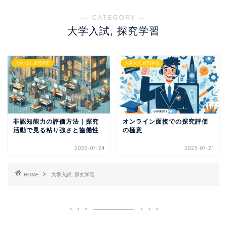
― CATEGORY ―
大学入試, 探究学習
大学入試, 探究学習
大学入試, 探究学習
非認知能力の評価方法｜探究
オンライン面接での探究評価
活動で見る粘り強さと協働性
の極意
2025-07-24
2025-07-21
HOME
大学入試, 探究学習