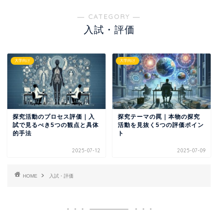
― CATEGORY ―
入試・評価
大学向け
大学向け
探究活動のプロセス評価｜入
探究テーマの罠｜本物の探究
試で見るべき5つの観点と具体
活動を見抜く5つの評価ポイン
的手法
ト
2025-07-12
2025-07-09
HOME
入試・評価