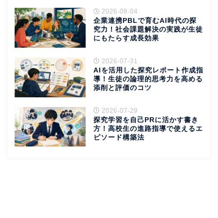
2026-08-04
企業連携PBLで育むAI時代の探
究力！社会課題解決の実践が生徒
にもたらす成長効果
2026-07-31
AIを活用した探究レポート作成指
導！生徒の論理的思考力を高める
添削と評価のコツ
2026-07-29
探究学習を自己PRに活かす書き
方！高校生の進路指導で使えるエ
ピソード構築法