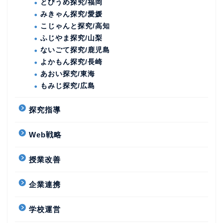
とびうめ探究/福岡
みきゃん探究/愛媛
こじゃんと探究/高知
ふじやま探究/山梨
ないごて探究/鹿児島
よかもん探究/長崎
あおい探究/東海
もみじ探究/広島
探究指導
Web戦略
授業改善
企業連携
学校運営