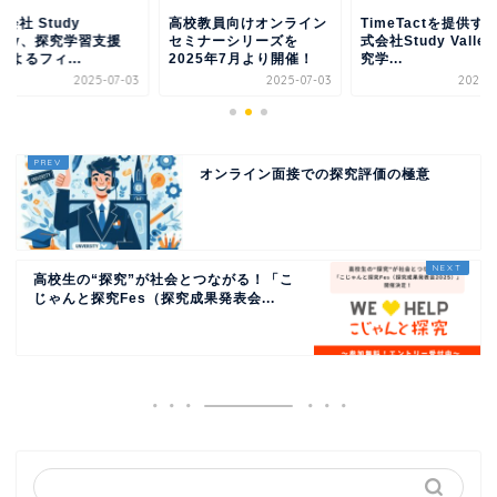
会社 Study
高校教員向けオンライン
TimeTactを提供す
lley、探究学習支援
セミナーシリーズを
式会社Study Valle
 によるフィ...
2025年7月より開催！
究学...
2025-07-03
2025-07-03
2025-0
オンライン面接での探究評価の極意
高校生の“探究”が社会とつながる！「こ
じゃんと探究Fes（探究成果発表会...