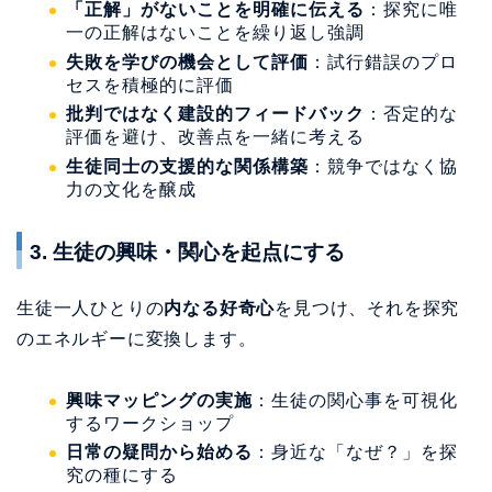
「正解」がないことを明確に伝える
：探究に唯
一の正解はないことを繰り返し強調
失敗を学びの機会として評価
：試行錯誤のプロ
セスを積極的に評価
批判ではなく建設的フィードバック
：否定的な
評価を避け、改善点を一緒に考える
生徒同士の支援的な関係構築
：競争ではなく協
力の文化を醸成
3. 生徒の興味・関心を起点にする
生徒一人ひとりの
内なる好奇心
を見つけ、それを探究
のエネルギーに変換します。
興味マッピングの実施
：生徒の関心事を可視化
するワークショップ
日常の疑問から始める
：身近な「なぜ？」を探
究の種にする