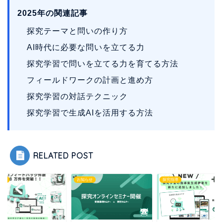
2025年の関連記事
探究テーマと問いの作り方
AI時代に必要な問いを立てる力
探究学習で問いを立てる力を育てる方法
フィールドワークの計画と進め方
探究学習の対話テクニック
探究学習で生成AIを活用する方法
RELATED POST
学習
お知らせ
探究指導