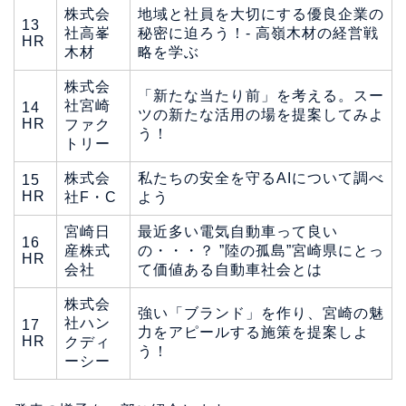
株式会
地域と社員を大切にする優良企業の
13
社高峯
秘密に迫ろう！- 高嶺木材の経営戦
HR
木材
略を学ぶ
株式会
「新たな当たり前」を考える。スー
社宮崎
14
ツの新たな活用の場を提案してみよ
HR
ファク
う！
トリー
株式会
私たちの安全を守るAIについて調べ
15
HR
社F・C
よう
宮崎日
最近多い電気自動車って良い
16
産株式
の・・・？ ”陸の孤島”宮崎県にとっ
HR
会社
て価値ある自動車社会とは
株式会
強い「ブランド」を作り、宮崎の魅
社ハン
17
力をアピールする施策を提案しよ
HR
クディ
う！
ーシー