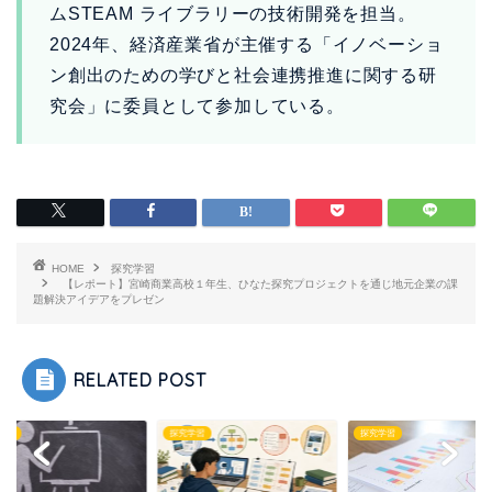
ムSTEAM ライブラリーの技術開発を担当。
2024年、経済産業省が主催する「イノベーショ
ン創出のための学びと社会連携推進に関する研
究会」に委員として参加している。
HOME
探究学習
【レポート】宮崎商業高校１年生、ひなた探究プロジェクトを通じ地元企業の課
題解決アイデアをプレゼン
RELATED POST
学習
探究学習
探究学習