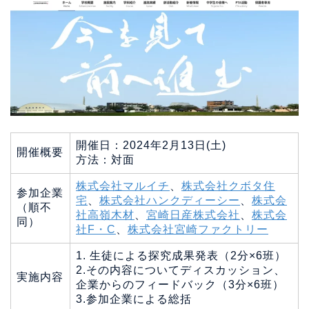
開催日：2024年2月13日(土)
開催概要
方法：対面
株式会社マルイチ
、
株式会社クボタ住
参加企業
宅
、
株式会社ハンクディーシー
、
株式会
（順不
社高嶺木材
、
宮崎日産株式会社
、
株式会
同）
社F・C
、
株式会社宮崎ファクトリー
1. 生徒による探究成果発表（2分×6班）
2.その内容についてディスカッション、
実施内容
企業からのフィードバック（3分×6班）
3.参加企業による総括