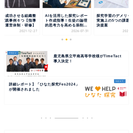
究を成功させる組織整
AIを活用した探究レポー
探究学習のデメリッ
の実践事例６つ【指導
ト作成指導！生徒の論理
実施上の5つの課題
制・運営体制・研修】
的思考力を高める添削...
決提案
2021-12-27
2026-07-31
2022-0
鹿児島県立甲南高等学校様がTimeTact
導入決定！
詳細レポート】「ひなた探究Fes2024」
が開催されました