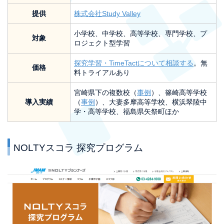
提供
株式会社Study Valley
小学校、中学校、高等学校、専門学校、プ
対象
ロジェクト型学習
探究学習・TimeTactについて相談する
。無
価格
料トライアルあり
宮崎県下の複数校（
事例
）、篠崎高等学校
導入実績
（
事例
）、大妻多摩高等学校、横浜翠陵中
学・高等学校、福島県矢祭町ほか
NOLTYスコラ 探究プログラム