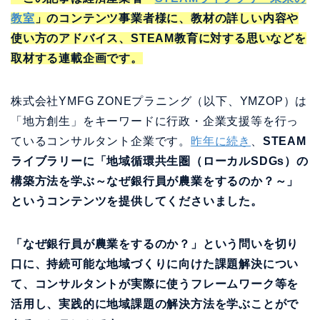
教室
」のコンテンツ事業者様に、教材の詳しい内容や
使い方のアドバイス、STEAM教育に対する思いなどを
取材する連載企画です。
株式会社YMFG ZONEプラニング（以下、YMZOP）は
「地方創生」をキーワードに行政・企業支援等を行っ
ているコンサルタント企業です。
昨年に続き
、
STEAM
ライブラリーに「地域循環共生圏（ローカルSDGs）の
構築方法を学ぶ～なぜ銀行員が農業をするのか？～」
というコンテンツを提供してくださいました。
「なぜ銀行員が農業をするのか？」という問いを切り
口に、持続可能な地域づくりに向けた課題解決につい
て、コンサルタントが実際に使うフレームワーク等を
活用し、実践的に地域課題の解決方法を学ぶことがで