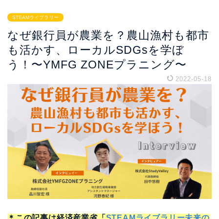
STEAMライブラリー
なぜ銀行員が農業を？農山漁村も都市
も活かす、ローカルSDGsを学ぼ
う！〜YMFG ZONEプラニング〜
2022-05-18
＊この記事は経済産業省「
STEAMライブラリー未来の