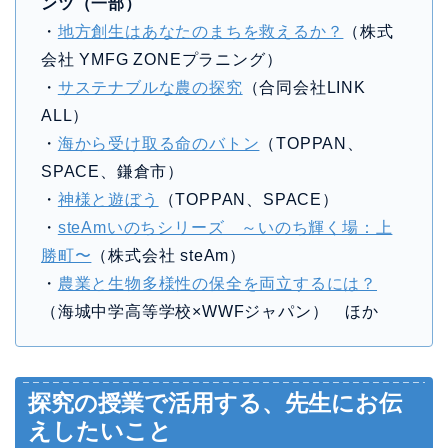
ンツ（一部）
・
地方創生はあなたのまちを救えるか？
（株式
会社 YMFG ZONEプラニング）
・
サステナブルな農の探究
（合同会社LINK
ALL）
・
海から受け取る命のバトン
（TOPPAN、
SPACE、鎌倉市）
・
神様と遊ぼう
（TOPPAN、SPACE）
・
steAmいのちシリーズ ～いのち輝く場：上
勝町〜
（株式会社 steAm）
・
農業と生物多様性の保全を両立するには？
（海城中学高等学校×WWFジャパン） ほか
探究の授業で活用する、先生にお伝
えしたいこと