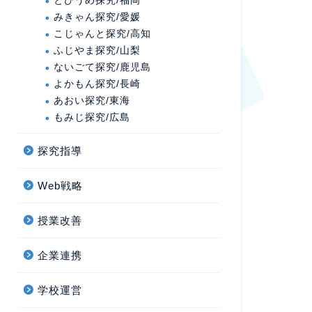
とびうめ探究/福岡
みきゃん探究/愛媛
こじゃんと探究/高知
ふじやま探究/山梨
ないごて探究/鹿児島
よかもん探究/長崎
あおい探究/東海
もみじ探究/広島
探究指導
Web戦略
授業改善
企業連携
学校運営