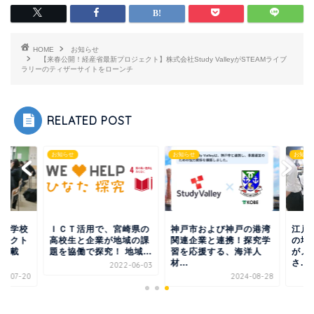
HOME
お知らせ
【来春公開！経産省最新プロジェクト】株式会社Study ValleyがSTEAMライブ
ラリーのティザーサイトをローンチ
RELATED POST
らせ
お知らせ
お知らせ
ＣＴ活用で、宮崎県の
神戸市および神戸の港湾
江戸川区・篠崎高等
校生と企業が地域の課
関連企業と連携！探究学
の地域探究プロジェ
協働で探究！ 地域...
習を応援する、海洋人
がメディアに多数掲
材...
さ...
2022-06-03
2024-08-28
2022-0